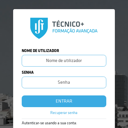
Ir para o conteúdo principal
NOME DE UTILIZADOR
SENHA
ENTRAR
Recuperar senha
Autenticar-se usando a sua conta: